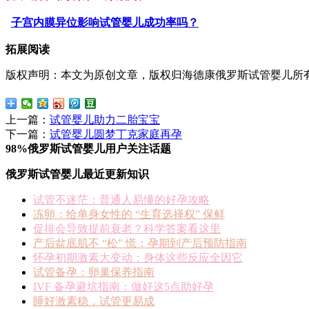
子宫内膜异位影响试管婴儿成功率吗？
拓展阅读
版权声明：本文为原创文章，版权归海德康俄罗斯试管婴儿所
上一篇：
试管婴儿助力二胎宝宝
下一篇：
试管婴儿圆梦丁克家庭再孕
98%俄罗斯试管婴儿用户关注话题
俄罗斯试管婴儿最近更新知识
试管不迷茫：普通人易懂的好孕攻略
冻卵：给单身女性的 “生育选择权” 保鲜
促排会导致提前衰老？科学答案看这里
产后盆底肌不 “松” 慌：孕期到产后预防指南
怀孕初期激素大变动：身体这些反应全因它
试管备孕：卵巢保养指南
IVF 备孕避坑指南：做好这5点助好孕
睡好激素稳，试管更易成