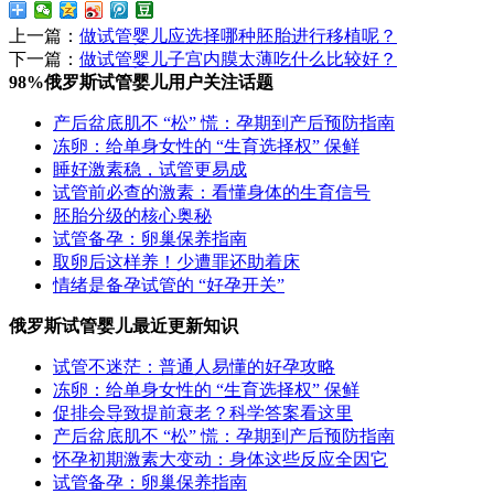
上一篇：
做试管婴儿应选择哪种胚胎进行移植呢？
下一篇：
做试管婴儿子宫内膜太薄吃什么比较好？
98%俄罗斯试管婴儿用户关注话题
产后盆底肌不 “松” 慌：孕期到产后预防指南
冻卵：给单身女性的 “生育选择权” 保鲜
睡好激素稳，试管更易成
试管前必查的激素：看懂身体的生育信号
胚胎分级的核心奥秘
试管备孕：卵巢保养指南
取卵后这样养！少遭罪还助着床
情绪是备孕试管的 “好孕开关”
俄罗斯试管婴儿最近更新知识
试管不迷茫：普通人易懂的好孕攻略
冻卵：给单身女性的 “生育选择权” 保鲜
促排会导致提前衰老？科学答案看这里
产后盆底肌不 “松” 慌：孕期到产后预防指南
怀孕初期激素大变动：身体这些反应全因它
试管备孕：卵巢保养指南