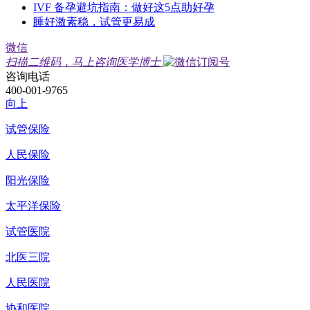
IVF 备孕避坑指南：做好这5点助好孕
睡好激素稳，试管更易成
微信
扫描二维码，马上咨询医学博士
咨询电话
400-001-9765
向上
试管保险
人民保险
阳光保险
太平洋保险
试管医院
北医三院
人民医院
协和医院