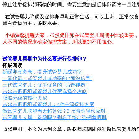
停止注射促排卵药物的时间。
需要注意的是
促排卵药物一旦注
在试管婴儿降调及促排卵早期正常生活，可以上班，正常饮食
蛋白食物为主，多吃水果。
小编温馨提醒大家，虽然促排卵在试管婴儿周期中比较重要，
人不同的情况来确定促排方案，所以更加不用担心。
试管婴儿周期中为什么要进行促排卵？
拓展阅读
延缓卵巢衰老，提升试管婴儿成功率
一氧化氮：试管婴儿成功率的 “卵泡信号”
三代试管婴儿：优生优育的 “筛选神器”
吉尔吉斯斯坦试管婴儿住宿选择全攻略
胚胎分级的核心奥秘
吉尔吉斯斯坦试管婴儿：4种主流促排方案
做试管婴儿取卵当天超紧张？3 招帮你轻松应对
试管婴儿人群：备孕吗？别忘了练出强韧盆底肌
版权声明：本文为原创文章，版权归海德康俄罗斯试管婴儿所