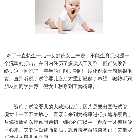
对于一直想生一儿一女的倪女士来说，不能生育无疑是一
个沉重的打击。在国内经历了多次人工受孕，但都失败告
终，这中间拖了一年半的时间，期间一度让倪女士感到很沮
丧。直到听说了试管婴儿之后才重新燃起了希望。辗转听到
朋友的同学推荐，倪女士联系到了
海得康
。
资询了试管婴儿的大致流程后，因为是要出国做试管，
倪女士一直不太放心，直亲自来到海得康进行实地考察后，
从海得康的医疗顾问亲切、细心的言谈中，倪女士才彻底放
下心来。夫妻俩短暂商量后，就直接与海得康签订了去俄罗
斯做试管婴儿的合同。