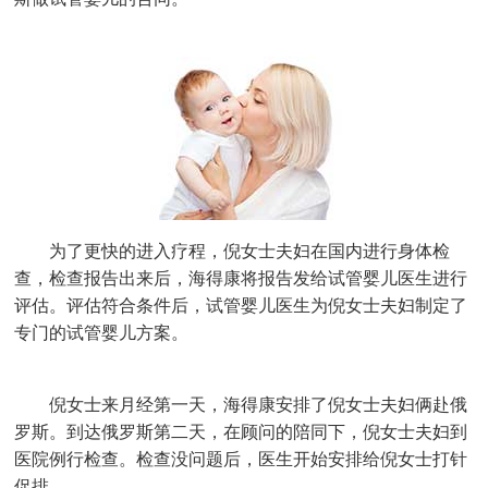
为了更快的进入疗程，倪女士夫妇在国内进行身体检
查，检查报告出来后，海得康将报告发给试管婴儿
医生
进行
评估。评估符合条件后，试管婴儿医生为倪女士夫妇制定了
专门的试管婴儿方案。
倪女士来月经第一天，海得康安排了倪女士夫妇俩赴俄
罗斯。到达俄罗斯第二天，在顾问的陪同下，倪女士夫妇到
医院例行检查。检查没问题后，医生开始安排给倪女士打针
促排。