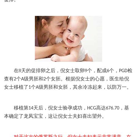
在
8
天的促排卵之后，倪女士取卵
个，配成
个，
检
9
6
PGD
查有
个
级男胚和
个女胚。根据倪女士的心愿，医生给倪
2
A
2
女士移植了
个
级男胚和女胚，其余冷冻起来，以防万一。
1
A
移植第
天后，
倪女士
验孕成功，
高达
，基
14
HCG
676.70
本确定
了
龙凤宝宝
，
这让
倪女士
夫妇
喜出望外
。
对于这次的俄罗斯之行，倪女士夫妇表示非常满意，在