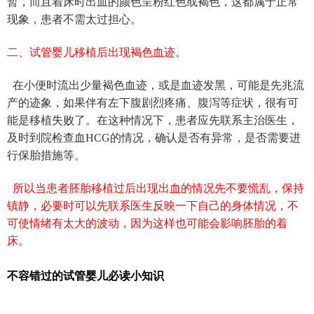
暂，而且着床时出血的颜色呈粉红色或褐色，这都属于正常
现象，患者不需太过担心。
二、
试管婴儿移植后出现褐色血迹。
在小便时流出少量褐色血迹，或是血迹发黑，可能是先兆流
产的迹象，如果伴有左下腹剧烈疼痛、腹泻等症状，很有可
能是移植失败了。在这种情况下，患者
应
先联系主治医生，
及时到院检查血
HCG
的情况，确认是否有异常，是否需要进
行保胎措施
等
。
所以当患者胚胎移植过后出现出血的情况先不要慌乱，保持
镇静，必要时可以先联系医生反映一下自己的身体情况，不
可使情绪有太大的波动，因为这样也可能会影响胚胎的着
床。
不容错过的试管婴儿必读小知识