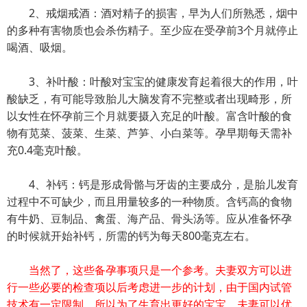
2、戒烟戒酒：酒对精子的损害，早为人们所熟悉，烟中
的多种有害物质也会杀伤精子。至少应在受孕前3个月就停止
喝酒、吸烟。
3、补叶酸：叶酸对宝宝的健康发育起着很大的作用，叶
酸缺乏，有可能导致胎儿大脑发育不完整或者出现畸形，所
以女性在怀孕前三个月就要摄入充足的叶酸。富含叶酸的食
物有苋菜、菠菜、生菜、芦笋、小白菜等。孕早期每天需补
充0.4毫克叶酸。
4、补钙：钙是形成骨骼与牙齿的主要成分，是胎儿发育
过程中不可缺少，而且用量较多的一种物质。含钙高的食物
有牛奶、豆制品、禽蛋、海产品、骨头汤等。应从准备怀孕
的时候就开始补钙，所需的钙为每天800毫克左右。
当然了，这些备孕事项只是一个参考。夫妻双方可以进
行一些必要的检查项以后考虑进一步的计划，由于国内试管
技术有一定限制，所以为了生育出更好的宝宝，夫妻可以优