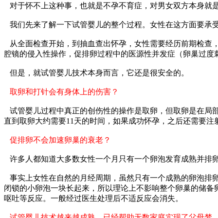
对于怀不上这种事，也就是不孕不育症，对男女双方本身就
我们先来了解一下试管婴儿的整个过程。女性在这方面要承
从全面检查开始，到抽血查出怀孕，女性需要经历前期检查
腔镜的侵入性操作，促排卵过程中的医源性并发症（卵巢过度
但是，就试管婴儿技术本身而言，它还是很安全的。
取卵和打针会有身体上的伤害？
试管婴儿过程中真正的创伤性的操作是取卵，但取卵是在局
直到取卵大约需要11天的时间，如果成功怀孕，之后还需要注
促排卵不会加速卵巢的衰老？
许多人都知道大多数女性一个月只有一个卵泡发育成熟并排卵
事实上女性在自然的月经周期，虽然只有一个成熟的卵泡排
闭锁的小卵泡一块长起来，所以理论上不影响整个卵巢的储备
呕吐等反应。一般经过医生处理后不适反应会消失。
试管婴儿技术越来越成熟，已经帮助无数家庭实现了父母梦