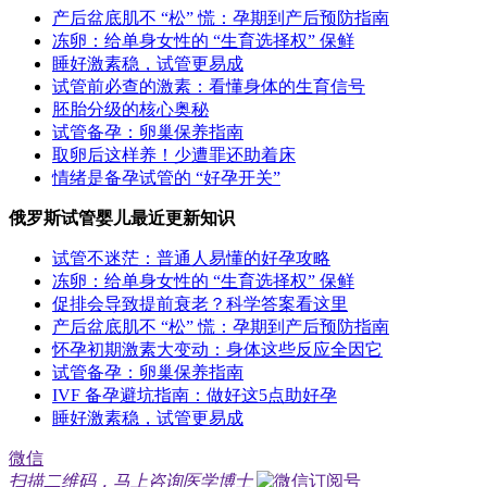
产后盆底肌不 “松” 慌：孕期到产后预防指南
冻卵：给单身女性的 “生育选择权” 保鲜
睡好激素稳，试管更易成
试管前必查的激素：看懂身体的生育信号
胚胎分级的核心奥秘
试管备孕：卵巢保养指南
取卵后这样养！少遭罪还助着床
情绪是备孕试管的 “好孕开关”
俄罗斯试管婴儿最近更新知识
试管不迷茫：普通人易懂的好孕攻略
冻卵：给单身女性的 “生育选择权” 保鲜
促排会导致提前衰老？科学答案看这里
产后盆底肌不 “松” 慌：孕期到产后预防指南
怀孕初期激素大变动：身体这些反应全因它
试管备孕：卵巢保养指南
IVF 备孕避坑指南：做好这5点助好孕
睡好激素稳，试管更易成
微信
扫描二维码，马上咨询医学博士