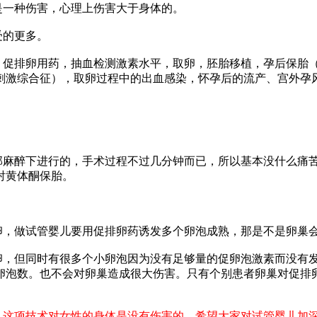
是一种伤害，心理上伤害大于身体的。
受的更多。
，促排卵用药，抽血检测激素水平，取卵，胚胎移植，孕后保胎
刺激综合征），取卵过程中的出血感染，怀孕后的流产、宫外孕
部麻醉下进行的，手术过程不过几分钟而已，所以基本没什么痛
射黄体酮保胎。
，做试管婴儿要用促排卵药诱发多个卵泡成熟，那是不是卵巢会
卵，但同时有很多个小卵泡因为没有足够量的促卵泡激素而没有
卵泡数。也不会对卵巢造成很大伤害。只有个别患者卵巢对促排
。这项技术对女性的身体是没有伤害的，希望大家对试管婴儿加