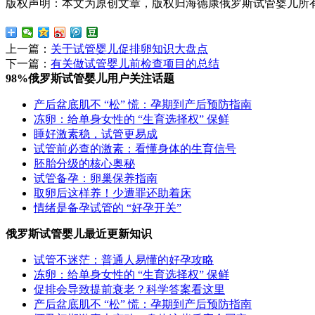
版权声明：本文为原创文章，版权归海德康俄罗斯试管婴儿所
上一篇：
关于试管婴儿促排卵知识大盘点
下一篇：
有关做试管婴儿前检查项目的总结
98%俄罗斯试管婴儿用户关注话题
产后盆底肌不 “松” 慌：孕期到产后预防指南
冻卵：给单身女性的 “生育选择权” 保鲜
睡好激素稳，试管更易成
试管前必查的激素：看懂身体的生育信号
胚胎分级的核心奥秘
试管备孕：卵巢保养指南
取卵后这样养！少遭罪还助着床
情绪是备孕试管的 “好孕开关”
俄罗斯试管婴儿最近更新知识
试管不迷茫：普通人易懂的好孕攻略
冻卵：给单身女性的 “生育选择权” 保鲜
促排会导致提前衰老？科学答案看这里
产后盆底肌不 “松” 慌：孕期到产后预防指南