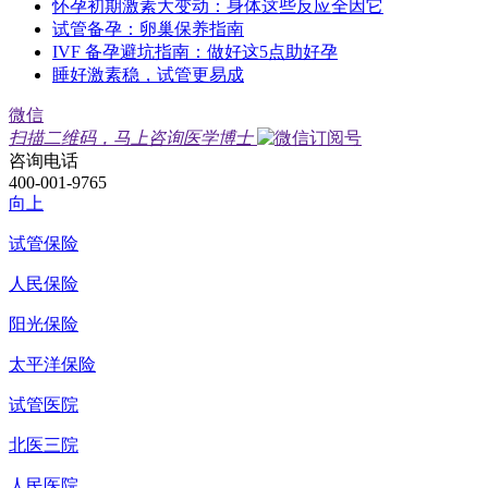
怀孕初期激素大变动：身体这些反应全因它
试管备孕：卵巢保养指南
IVF 备孕避坑指南：做好这5点助好孕
睡好激素稳，试管更易成
微信
扫描二维码，马上咨询医学博士
咨询电话
400-001-9765
向上
试管保险
人民保险
阳光保险
太平洋保险
试管医院
北医三院
人民医院