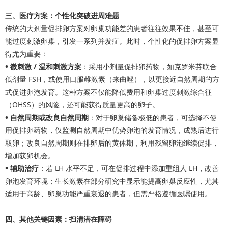
三、医疗方案：个性化突破进周难题
传统的大剂量促排卵方案对卵巢功能差的患者往往效果不佳，甚至可
能过度刺激卵巢，引发一系列并发症。此时，个性化的促排卵方案显
得尤为重要：
•
微刺激 / 温和刺激方案
：采用小剂量促排卵药物，如克罗米芬联合
低剂量 FSH，或使用口服雌激素（来曲唑），以更接近自然周期的方
式促进卵泡发育。这种方案不仅能降低费用和卵巢过度刺激综合征
（OHSS）的风险，还可能获得质量更高的卵子。
•
自然周期或改良自然周期
：对于卵巢储备极低的患者，可选择不使
用促排卵药物，仅监测自然周期中优势卵泡的发育情况，成熟后进行
取卵；改良自然周期则在排卵后的黄体期，利用残留卵泡继续促排，
增加获卵机会。
•
辅助治疗
：若 LH 水平不足，可在促排过程中添加重组人 LH，改善
卵泡发育环境；生长激素在部分研究中显示能提高卵巢反应性，尤其
适用于高龄、卵巢功能严重衰退的患者，但需严格遵循医嘱使用。
四、其他关键因素：扫清潜在障碍