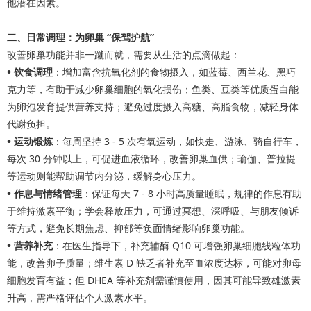
他潜在因素。
二、日常调理：为卵巢 “保驾护航”
改善卵巢功能并非一蹴而就，需要从生活的点滴做起：
•
饮食调理
：增加富含抗氧化剂的食物摄入，如蓝莓、西兰花、黑巧
克力等，有助于减少卵巢细胞的氧化损伤；鱼类、豆类等优质蛋白能
为卵泡发育提供营养支持；避免过度摄入高糖、高脂食物，减轻身体
代谢负担。
•
运动锻炼
：每周坚持 3 - 5 次有氧运动，如快走、游泳、骑自行车，
每次 30 分钟以上，可促进血液循环，改善卵巢血供；瑜伽、普拉提
等运动则能帮助调节内分泌，缓解身心压力。
•
作息与情绪管理
：保证每天 7 - 8 小时高质量睡眠，规律的作息有助
于维持激素平衡；学会释放压力，可通过冥想、深呼吸、与朋友倾诉
等方式，避免长期焦虑、抑郁等负面情绪影响卵巢功能。
•
营养补充
：在医生指导下，补充辅酶 Q10 可增强卵巢细胞线粒体功
能，改善卵子质量；维生素 D 缺乏者补充至血浓度达标，可能对卵母
细胞发育有益；但 DHEA 等补充剂需谨慎使用，因其可能导致雄激素
升高，需严格评估个人激素水平。