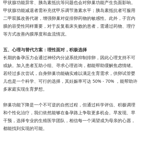
甲状腺功能异常、胰岛素抵抗等问题也会对卵巢功能产生负面影响。
甲状腺功能减退者需补充优甲乐调节激素水平；胰岛素抵抗者可服用
二甲双胍改善代谢，增强卵巢对促排卵药物的敏感性。此外，子宫内
膜的容受性同样重要，对于反复着床失败的患者，需通过药物、理疗
等方式改善内膜厚度和血流情况。
五、心理与替代方案：理性面对，积极选择
长期的备孕压力会通过神经内分泌系统抑制排卵，因此心理支持不可
或缺。加入患者互助小组、寻求心理咨询，都能帮助缓解焦虑情绪。
若经过多次尝试，自身卵巢功能确实难以满足生育需求，供卵试管婴
儿也是一个科学、可行的选择，其妊娠率可达 50% - 70% ，能帮助许
多家庭实现生育梦想。
卵巢功能下降是一个不可逆的自然过程，但通过科学评估、积极调理
和个性化治疗，我们依然能够在备孕路上争取更多机会。早发现、早
干预，选择专业的生殖医学团队，相信每一个渴望成为母亲的心愿，
都能找到实现的可能。