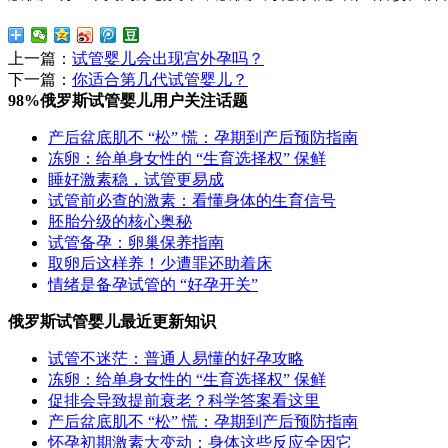
上一篇：
试管婴儿会出现宫外孕吗？
下一篇：
你适合第几代试管婴儿？
98%俄罗斯试管婴儿用户关注话题
产后盆底肌不 “松” 慌：孕期到产后预防指南
冻卵：给单身女性的 “生育选择权” 保鲜
睡好激素稳，试管更易成
试管前必查的激素：看懂身体的生育信号
胚胎分级的核心奥秘
试管备孕：卵巢保养指南
取卵后这样养！少遭罪还助着床
情绪是备孕试管的 “好孕开关”
俄罗斯试管婴儿最近更新知识
试管不迷茫：普通人易懂的好孕攻略
冻卵：给单身女性的 “生育选择权” 保鲜
促排会导致提前衰老？科学答案看这里
产后盆底肌不 “松” 慌：孕期到产后预防指南
怀孕初期激素大变动：身体这些反应全因它