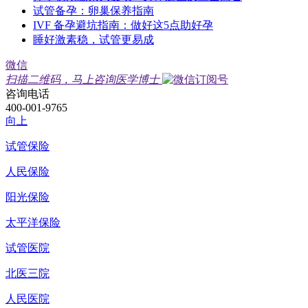
试管备孕：卵巢保养指南
IVF 备孕避坑指南：做好这5点助好孕
睡好激素稳，试管更易成
微信
扫描二维码，马上咨询医学博士
咨询电话
400-001-9765
向上
试管保险
人民保险
阳光保险
太平洋保险
试管医院
北医三院
人民医院