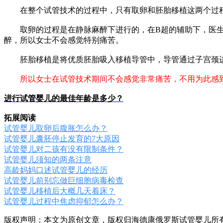
在整个试管技术的过程中，只有取卵和胚胎移植这两个过
取卵的过程是在静脉麻醉下进行的，在B超的辅助下，医
醉，所以女士不会感觉特别痛苦。
胚胎移植是将优质胚胎吸入移植导管中，导管通过子宫颈
所以女士在试管技术期间不会感觉非常痛苦，不用为此感
进行试管婴儿的最佳年龄是多少？
拓展阅读
试管婴儿取卵后腹胀怎么办？
试管婴儿囊胚停止发育的7大原因
试管婴儿对二孩有没有限制条件？
试管婴儿须知的两条注意
高龄妈妈口述试管婴儿的经历
试管婴儿前别忘做巨细胞病毒检查
试管婴儿移植后大概几天着床？
试管婴儿过程中焦虑抑郁怎么办？
版权声明：本文为原创文章，版权归海德康俄罗斯试管婴儿所