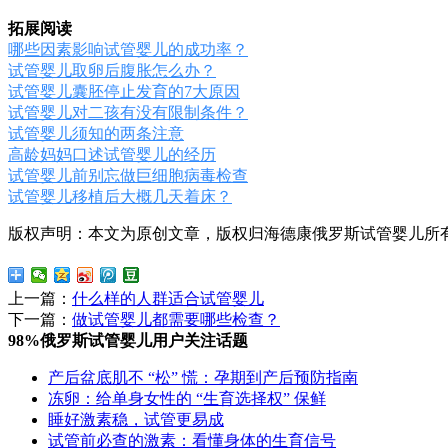
拓展阅读
哪些因素影响试管婴儿的成功率？
试管婴儿取卵后腹胀怎么办？
试管婴儿囊胚停止发育的7大原因
试管婴儿对二孩有没有限制条件？
试管婴儿须知的两条注意
高龄妈妈口述试管婴儿的经历
试管婴儿前别忘做巨细胞病毒检查
试管婴儿移植后大概几天着床？
版权声明：本文为原创文章，版权归海德康俄罗斯试管婴儿所
上一篇：
什么样的人群适合试管婴儿
下一篇：
做试管婴儿都需要哪些检查？
98%俄罗斯试管婴儿用户关注话题
产后盆底肌不 “松” 慌：孕期到产后预防指南
冻卵：给单身女性的 “生育选择权” 保鲜
睡好激素稳，试管更易成
试管前必查的激素：看懂身体的生育信号