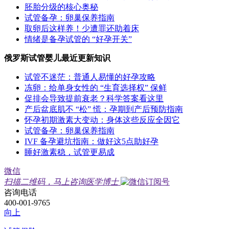
胚胎分级的核心奥秘
试管备孕：卵巢保养指南
取卵后这样养！少遭罪还助着床
情绪是备孕试管的 “好孕开关”
俄罗斯试管婴儿最近更新知识
试管不迷茫：普通人易懂的好孕攻略
冻卵：给单身女性的 “生育选择权” 保鲜
促排会导致提前衰老？科学答案看这里
产后盆底肌不 “松” 慌：孕期到产后预防指南
怀孕初期激素大变动：身体这些反应全因它
试管备孕：卵巢保养指南
IVF 备孕避坑指南：做好这5点助好孕
睡好激素稳，试管更易成
微信
扫描二维码，马上咨询医学博士
咨询电话
400-001-9765
向上