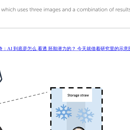
AI 到底是怎么 看透 胚胎潜力的？ 今天就借着研究里的示意图，把