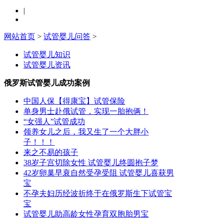
|
网站首页
>
试管婴儿问答
>
试管婴儿知识
试管婴儿资讯
俄罗斯试管婴儿成功案例
中国人保【得康宝】试管保险
单身男士赴俄试管，实现一胎抱俩！
“女强人”试管成功
领养女儿之后，我又生了一个大胖小
子！！！
来之不易的孩子
38岁子宫切除女性 试管婴儿终圆抱子梦
42岁卵巢早衰自然受孕受阻 试管婴儿喜获男
宝
不孕夫妇历经波折终于在俄罗斯生下试管宝
宝
试管婴儿助高龄女性孕育双胞胎男宝