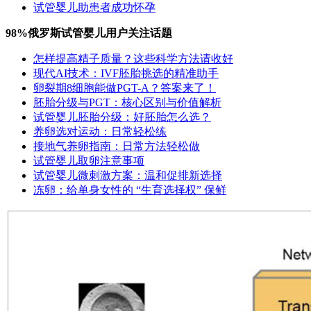
试管婴儿助患者成功怀孕
98%俄罗斯试管婴儿用户关注话题
怎样提高精子质量？这些科学方法请收好
现代AI技术：IVF胚胎挑选的精准助手
卵裂期8细胞能做PGT-A？答案来了！
胚胎分级与PGT：核心区别与价值解析
试管婴儿胚胎分级：好胚胎怎么选？
养卵选对运动：日常轻松练
接地气养卵指南：日常方法轻松做
试管婴儿取卵注意事项
试管婴儿微刺激方案：温和促排新选择
冻卵：给单身女性的 “生育选择权” 保鲜